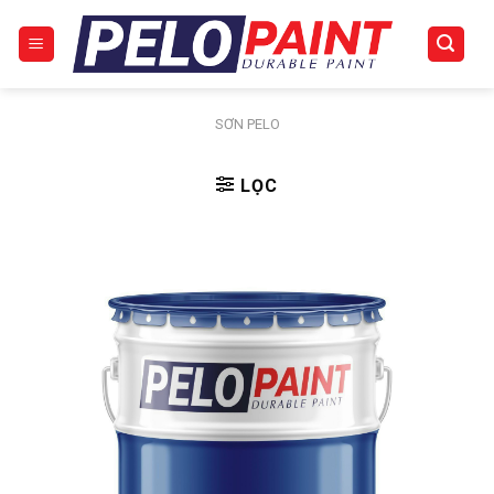
Skip
to
content
SƠN PELO
LỌC