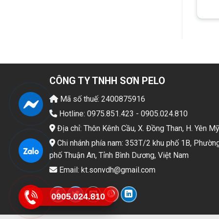
Giá: liên hệ
Giá: liên hệ
CÔNG TY TNHH SƠN PELO
Mã số thuế: 2400875916
Hotline: 0975.851.423 - 0905.024.810
Địa chỉ: Thôn Kênh Cầu, X. Đồng Than, H. Yên M
Chi nhánh phía nam: 353T/2 khu phố 1B, Phường
phố Thuận An, Tỉnh Bình Dương, Việt Nam
Email: kt.sonvdh@gmail.com
0905.024.810