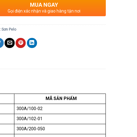
MUA NGAY
Gọi điện xác nhận và giao hàng tận nơi
:
Sơn Pelo
MÃ SẢN PHẨM
300A/100-02
300A/102-01
300A/200-050