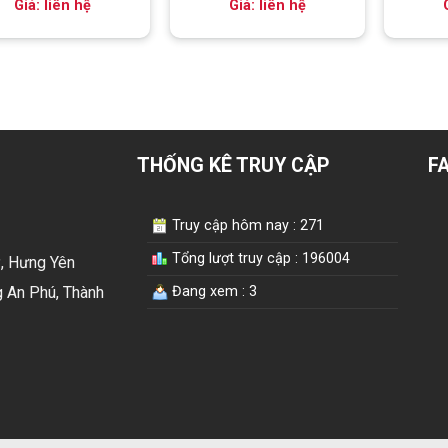
Giá: liên hệ
Giá: liên hệ
THỐNG KÊ TRUY CẬP
F
Truy cập hôm nay : 271
Tổng lượt truy cập : 196004
ỹ, Hưng Yên
 An Phú, Thành
Đang xem : 3