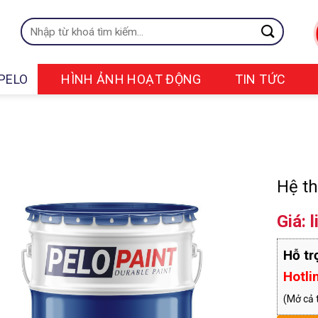
Tìm
kiếm:
PELO
HÌNH ẢNH HOẠT ĐỘNG
TIN TỨC
Hệ t
Giá: l
Hỗ tr
Hotli
(Mở cả 